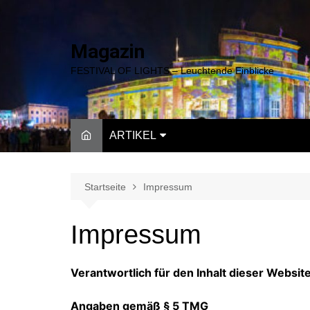
Zum
Inhalt
springen
Magazin
FESTIVAL OF LIGHTS – Leuchtende Einblicke
ARTIKEL
ALLGEMEIN
EINBLICKE
Startseite
Impressum
INTERNATIONAL
Impressum
Verantwortlich für den Inhalt dieser Website
Angaben gemäß § 5 TMG