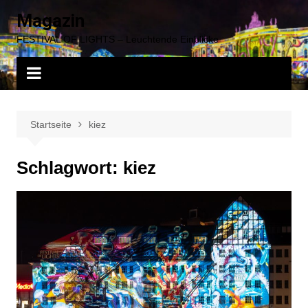
Zum
Magazin
Inhalt
FESTIVAL OF LIGHTS – Leuchtende Einblicke
springen
Startseite
kiez
Schlagwort:
kiez